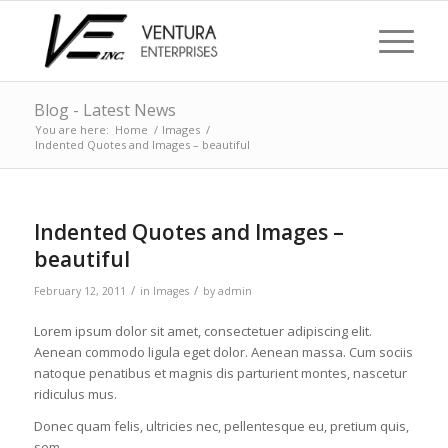
Blog - Latest News
You are here:
Home
/
Images
/
Indented Quotes and Images – beautiful
Indented Quotes and Images –
beautiful
/
/
February 12, 2011
in
Images
by
admin
Lorem ipsum dolor sit amet, consectetuer adipiscing elit.
Aenean commodo ligula eget dolor. Aenean massa. Cum sociis
natoque penatibus et magnis dis parturient montes, nascetur
ridiculus mus.
Donec quam felis, ultricies nec, pellentesque eu, pretium quis,
sem.